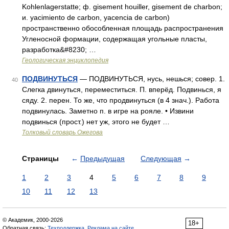
Kohlenlagerstatte; ф. gisement houiller, gisement de charbon;
и. yacimiento de carbon, yacencia de carbon)
пространственно обособленная площадь распространения
Угленосной формации, содержащая угольные пласты,
разработка&#8230; …
Геологическая энциклопедия
ПОДВИНУТЬСЯ
— ПОДВИНУТЬСЯ, нусь, нешься; совер. 1.
40
Слегка двинуться, переместиться. П. вперёд. Подвинься, я
сяду. 2. перен. То же, что продвинуться (в 4 знач.). Работа
подвинулась. Заметно п. в игре на рояле. • Извини
подвинься (прост.) нет уж, этого не будет …
Толковый словарь Ожегова
Страницы
←
Предыдущая
Следующая
→
1
2
3
4
5
6
7
8
9
10
11
12
13
© Академик, 2000-2026
18+
Обратная связь:
Техподдержка
,
Реклама на сайте