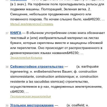
(в 1 знач.). На торфяном поле прокладывались рельсы для
подвижки машины. Полторацкий, Зеленая ветка. 2.
Смещение, небольшое продвижение ледяного или
почвенного покрова. По ночам слышно было, как&#8230; …
Малый академический словарь
КНИГА
— В обычном употреблении слово книга обозначает
37
текстовый и (или) изобразительный материал на листах
бумаги, которые скреплены вместе и защищены обложкой
или переплетом. Оно происходит от распространенного в
древнегерманских языках названия&#8230; …
Энциклопедия Кольера
Сейсмостойкое строительство
— (a. earthquake
38
ingeneering; н. erdbebensicheres Bauen; ф. construction
sismoresistante, construction antisismique; и. construction
resistente a las sacudidas sismicas) строительство,
осуществляемое в p нах, подверженных землетрясениям,
c&#8230; …
Геологическая энциклопедия
Угольное месторождение
— (a. coalfield; н.
39