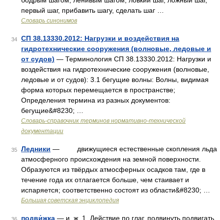
бодрым шагом, ленивым шагом, ловкий шаг, ложный шаг,
первый шаг, прибавить шагу, сделать шаг …
Словарь синонимов
СП 38.13330.2012: Нагрузки и воздействия на
34
гидротехнические сооружения (волновые, ледовые и
от судов)
— Терминология СП 38.13330.2012: Нагрузки и
воздействия на гидротехнические сооружения (волновые,
ледовые и от судов): 3.1 бегущие волны: Волны, видимая
форма которых перемещается в пространстве;
Определения термина из разных документов:
бегущие&#8230; …
Словарь-справочник терминов нормативно-технической
документации
Ледники
— движущиеся естественные скопления льда
35
атмосферного происхождения на земной поверхности.
Образуются из твёрдых атмосферных осадков там, где в
течение года их отлагается больше, чем стаивает и
испаряется; соответственно состоят из области&#8230; …
Большая советская энциклопедия
подви́жка
— и, ж. 1. Действие по глаг. подвинуть подвигать
36